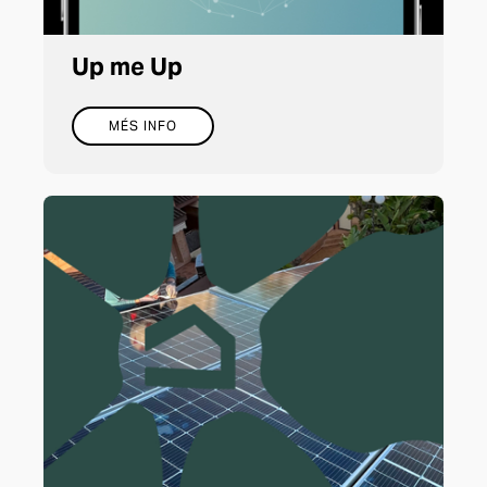
Up me Up
MÉS INFO