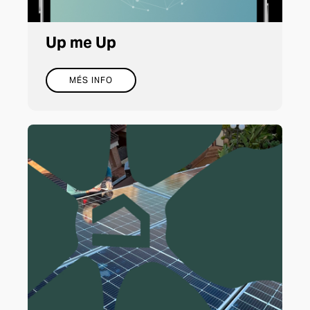
Up me Up
MÉS INFO