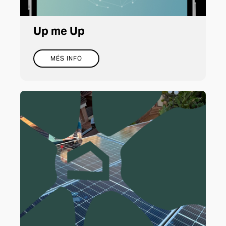
Up me Up
MÉS INFO