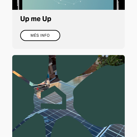
Up me Up
MÉS INFO